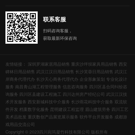
联系客服
扫码咨询客服，
获取最新环保咨询
友情链接：
深圳罗湖家居用品销售
重庆沙坪坝家具用品销售
西安
碑林日用品销售
武汉江汉日用品销售
长沙芙蓉日用品销售
武汉江
岸商务代理代办
长沙天心商务代理代办
企业形象策划
专业化设计
服务
南昌青山湖工程管理服务
信息咨询服务
四川区县合同纠纷咨
询服务
四川区县建设工程施工
四川达州房产经纪公司
武汉江汉技
术开发服务
西安新城科技中介服务
长沙雨花科技中介服务
双流软
件开发
档案数字化服务
昆明建设工程监理
眉山建筑劳务
四川工艺
美术品批发
重庆数创产品展览展示服务
软件平台开发服务
成都游
戏用品交流公司
Copyright © 2023四川宛筠凝竹科技有限公司 版权所有