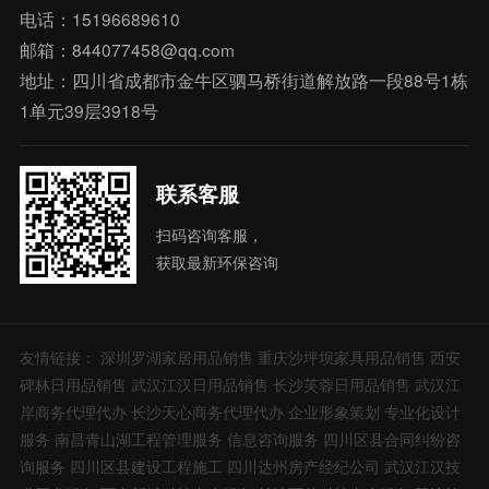
电话：15196689610
邮箱：844077458@qq.com
地址：四川省成都市金牛区驷马桥街道解放路一段88号1栋
1单元39层3918号
联系客服
扫码咨询客服，
获取最新环保咨询
友情链接：
深圳罗湖家居用品销售
重庆沙坪坝家具用品销售
西安
碑林日用品销售
武汉江汉日用品销售
长沙芙蓉日用品销售
武汉江
岸商务代理代办
长沙天心商务代理代办
企业形象策划
专业化设计
服务
南昌青山湖工程管理服务
信息咨询服务
四川区县合同纠纷咨
询服务
四川区县建设工程施工
四川达州房产经纪公司
武汉江汉技