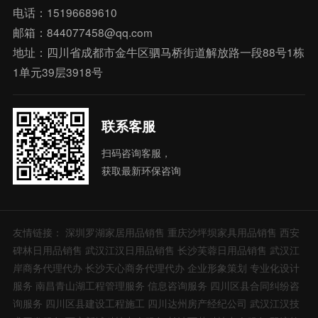
电话：15196689610
邮箱：844077458@qq.com
地址：四川省成都市金牛区驷马桥街道解放路一段88号1栋
1单元39层3918号
联系客服
扫码咨询客服，
获取最新环保咨询
友情链接：
深圳罗湖家居用品销售
重庆沙坪坝家具用品销售
西安
碑林日用品销售
武汉江汉日用品销售
长沙芙蓉日用品销售
武汉江
岸商务代理代办
长沙天心商务代理代办
企业形象策划
专业化设计
服务
南昌青山湖工程管理服务
信息咨询服务
四川区县合同纠纷咨
询服务
四川区县建设工程施工
四川达州房产经纪公司
武汉江汉技