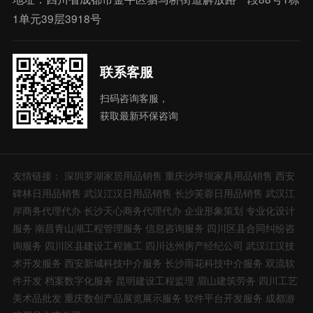
1单元39层3918号
联系客服
扫码咨询客服，
获取最新环保咨询
友情链接：
深圳罗湖家居用品销售
重庆沙坪坝家具用品销售
西安
碑林日用品销售
武汉江汉日用品销售
长沙芙蓉日用品销售
武汉江
岸商务代理代办
长沙天心商务代理代办
企业形象策划
专业化设计
服务
南昌青山湖工程管理服务
信息咨询服务
四川区县合同纠纷咨
询服务
四川区县建设工程施工
四川达州房产经纪公司
武汉江汉技
术开发服务
西安新城科技中介服务
长沙雨花科技中介服务
双流软
件开发
档案数字化服务
昆明建设工程监理
眉山建筑劳务
四川工艺
美术品批发
重庆数创产品展览展示服务
软件平台开发服务
成都游