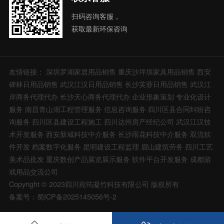
扫码咨询客服，
获取最新环保咨询
友情链接：
深圳罗湖家居用品销售
重庆沙坪坝家具用品销售
西安
碑林日用品销售
武汉江汉日用品销售
长沙芙蓉日用品销售
武汉江
岸商务代理代办
长沙天心商务代理代办
企业形象策划
专业化设计
服务
南昌青山湖工程管理服务
信息咨询服务
四川区县合同纠纷咨
询服务
四川区县建设工程施工
四川达州房产经纪公司
武汉江汉技
术开发服务
西安新城科技中介服务
长沙雨花科技中介服务
双流软
件开发
档案数字化服务
昆明建设工程监理
眉山建筑劳务
四川工艺
美术品批发
重庆数创产品展览展示服务
软件平台开发服务
成都游
戏用品交流公司
Copyright © 2023四川宛筠凝竹科技有限公司 版权所有
备案号：蜀ICP备2025145056号-2